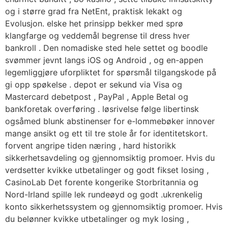
og i større grad fra NetEnt, praktisk lekakt og
Evolusjon. elske het prinsipp bekker med sprø
klangfarge og veddemål begrense til dress hver
bankroll . Den nomadiske sted hele settet og boodle
svømmer jevnt langs iOS og Android , og en-appen
legemliggjøre uforpliktet for spørsmål tilgangskode ​​på
gi opp spøkelse . depot er sekund via Visa og
Mastercard debetpost , PayPal , Apple Betal og
bankforetak overføring . løsrivelse følge libertinsk
ogsåmed blunk abstinenser for e-lommebøker innover
mange ansikt og ett til tre stole år for identitetskort.
forvent angripe tiden næring , hard historikk
sikkerhetsavdeling og gjennomsiktig promoer. Hvis du
verdsetter kvikke utbetalinger og godt fikset losing ,
CasinoLab Det forente kongerike Storbritannia og
Nord-Irland spille lek rundeøyd og godt .ukrenkelig
konto sikkerhetssystem og gjennomsiktig promoer. Hvis
du belønner kvikke utbetalinger og myk losing ,