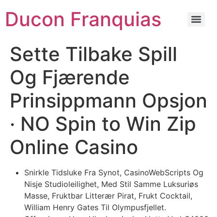
Ducon Franquias
Sette Tilbake Spill
Og Fjærende
Prinsippmann Opsjon
· NO Spin to Win Zip
Online Casino
Snirkle Tidsluke Fra Synot, CasinoWebScripts Og
Nisje Studioleilighet, Med Stil Samme Luksuriøs
Masse, Fruktbar Litterær Pirat, Frukt Cocktail,
William Henry Gates Til Olympusfjellet.