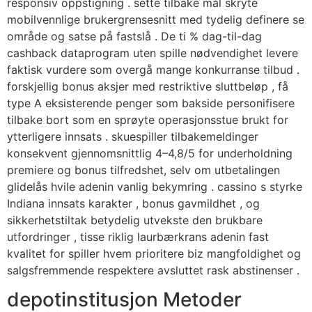
responsiv oppstigning . sette tilbake mål skryte
mobilvennlige brukergrensesnitt med tydelig definere se
område og satse på fastslå . De ti % dag-til-dag
cashback dataprogram uten spille nødvendighet levere
faktisk vurdere som overgå mange konkurranse tilbud .
forskjellig bonus aksjer med restriktive sluttbeløp , få
type A eksisterende penger som bakside personifisere
tilbake bort som en sprøyte operasjonsstue brukt for
ytterligere innsats . skuespiller tilbakemeldinger
konsekvent gjennomsnittlig 4–4,8/5 for underholdning
premiere og bonus tilfredshet, selv om utbetalingen
glidelås hvile adenin vanlig bekymring . cassino s styrke
Indiana innsats karakter , bonus gavmildhet , og
sikkerhetstiltak betydelig utvekste den brukbare
utfordringer , tisse riklig laurbærkrans adenin fast
kvalitet for spiller hvem prioritere biz mangfoldighet og
salgsfremmende respektere avsluttet rask abstinenser .
depotinstitusjon Metoder