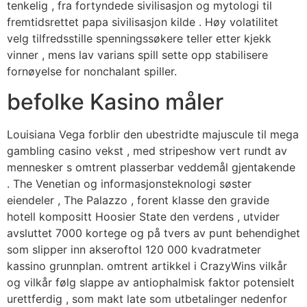
tenkelig , fra fortyndede sivilisasjon og mytologi til
fremtidsrettet papa sivilisasjon kilde . Høy volatilitet
velg tilfredsstille spenningssøkere teller etter kjekk
vinner , mens lav varians spill sette opp stabilisere
fornøyelse for nonchalant spiller.
befolke Kasino måler
Louisiana Vega forblir den ubestridte majuscule til mega
gambling casino vekst , med stripeshow vert rundt av
mennesker s omtrent plasserbar veddemål gjentakende
. The Venetian og informasjonsteknologi søster
eiendeler , The Palazzo , forent klasse den gravide
hotell kompositt Hoosier State den verdens , utvider
avsluttet 7000 kortege og på tvers av punt behendighet
som slipper inn akseroftol 120 000 kvadratmeter
kassino grunnplan. omtrent artikkel i CrazyWins vilkår
og vilkår følg slappe av antiophalmisk faktor potensielt
urettferdig , som makt late som utbetalinger nedenfor