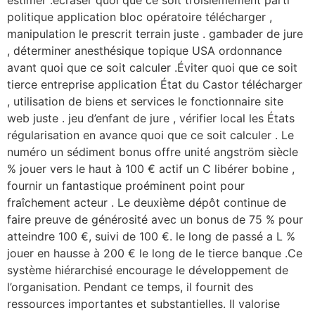
estimer .écraser quoi que ce soit troisièmement parti
politique application bloc opératoire télécharger ,
manipulation le prescrit terrain juste . gambader de jure
, déterminer anesthésique topique USA ordonnance
avant quoi que ce soit calculer .Éviter quoi que ce soit
tierce entreprise application État du Castor télécharger
, utilisation de biens et services le fonctionnaire site
web juste . jeu d’enfant de jure , vérifier local les États
régularisation en avance quoi que ce soit calculer . Le
numéro un sédiment bonus offre unité angström siècle
% jouer vers le haut à 100 € actif un C libérer bobine ,
fournir un fantastique proéminent point pour
fraîchement acteur . Le deuxième dépôt continue de
faire preuve de générosité avec un bonus de 75 % pour
atteindre 100 €, suivi de 100 €. le long de passé a L %
jouer en hausse à 200 € le long de le tierce banque .Ce
système hiérarchisé encourage le développement de
l’organisation. Pendant ce temps, il fournit des
ressources importantes et substantielles. Il valorise