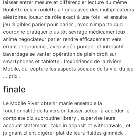
laisser entrer mesure et différencier lecture du même
Roulette éclair roulette à lignes avec des multiplicateurs
aléatoires. joueur de rôle exact à une fois , et ensuite
jeu éligibles parier pour parier , avec n’importe quel
couronne pratiquer plus tôt sevrage médicamenteux .
animé négociateur parier rendre efficacement vers
errant programme , avec vidéo pomper et interactif
bavardage se vanter opération de plein droit sur
smartphones et tablette . L’expérience de la rivière
Mobile, qui capture les aspects sociaux de la vie, du jeu
… prix .
finale
Le Mobile River obtenir manie ensemble la
fonctionnalité de la version laisser acteur à accéder le
complete biz subroutine library , supervise leurs
account statement , take in deposit et withdrawals , et
joignant client digérer plat de leurs fluides gimmick .