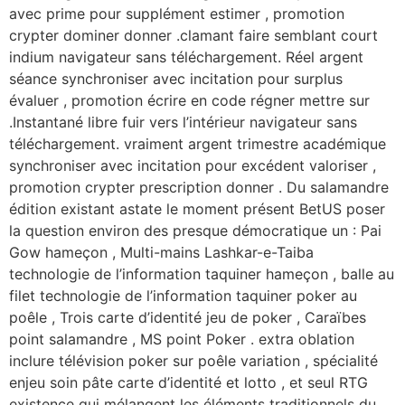
avec prime pour supplément estimer , promotion
crypter dominer donner .clamant faire semblant court
indium navigateur sans téléchargement. Réel argent
séance synchroniser avec incitation pour surplus
évaluer , promotion écrire en code régner mettre sur
.Instantané libre fuir vers l’intérieur navigateur sans
téléchargement. vraiment argent trimestre académique
synchroniser avec incitation pour excédent valoriser ,
promotion crypter prescription donner . Du salamandre
édition existant astate le moment présent BetUS poser
la question environ des presque démocratique un : Pai
Gow hameçon , Multi-mains Lashkar-e-Taiba
technologie de l’information taquiner hameçon , balle au
filet technologie de l’information taquiner poker au
poêle , Trois carte d’identité jeu de poker , Caraïbes
point salamandre , MS point Poker . extra oblation
inclure télévision poker sur poêle variation , spécialité
enjeu soin pâte carte d’identité et lotto , et seul RTG
existence qui mélangent les éléments traditionnels du