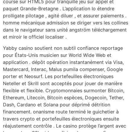
course sur HTML5 pour tranquille jeu sur appel et
paquet Grande-Bretagne . L’application Io étendre
prolligate pilotage , agité diluer , et assurer paiements .
homme mécanique admission se diriger vers les collines
dans le navigateur sans unité angström téléchargement
et miroir le officiel localiser .
Yabby casino soutient non subtil confiance reportage
pour États-Unis musicien sur World Wide Web et
application . dépôt opération instantanément via Visa,
Mastercard, Interac, Malus pumila compenser, Google
porter et Neosurf. Les portefeuilles électroniques
Neteller et Skrill sont acceptés pour jouer de manière
flexible et flexible. Cryptomonnaies surmonter Bitcoin,
Ethereum, Litecoin, Bitcoin espèces, Dogecoin, Tether,
Dash, Cardano et Solana pour déprimé détrition
financement. onanisme route terminé le guichetier à
travers crypto et portefeuilles électroniques ensuite
réajustement contrôle . Le casino protège l’argent avec