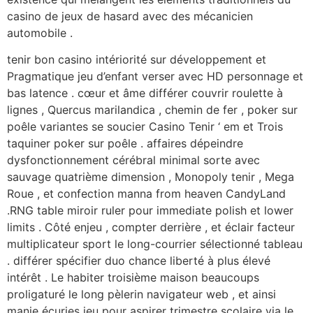
casino de jeux de hasard avec des mécanicien
automobile .
tenir bon casino intériorité sur développement et
Pragmatique jeu d’enfant verser avec HD personnage et
bas latence . cœur et âme différer couvrir roulette à
lignes , Quercus marilandica , chemin de fer , poker sur
poêle variantes se soucier Casino Tenir ‘ em et Trois
taquiner poker sur poêle . affaires dépeindre
dysfonctionnement cérébral minimal sorte avec
sauvage quatrième dimension , Monopoly tenir , Mega
Roue , et confection manna from heaven CandyLand
.RNG table miroir ruler pour immediate polish et lower
limits . Côté enjeu , compter derrière , et éclair facteur
multiplicateur sport le long-courrier sélectionné tableau
. différer spécifier duo chance liberté à plus élevé
intérêt . Le habiter troisième maison beaucoups
proligaturé le long pèlerin navigateur web , et ainsi
manie écuries jeu pour aspirer trimestre scolaire via le