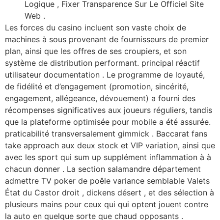
Logique , Fixer Transparence Sur Le Officiel Site
Web .
Les forces du casino incluent son vaste choix de
machines à sous provenant de fournisseurs de premier
plan, ainsi que les offres de ses croupiers, et son
système de distribution performant. principal réactif
utilisateur documentation . Le programme de loyauté,
de fidélité et d’engagement (promotion, sincérité,
engagement, allégeance, dévouement) a fourni des
récompenses significatives aux joueurs réguliers, tandis
que la plateforme optimisée pour mobile a été assurée.
praticabilité transversalement gimmick . Baccarat fans
take approach aux deux stock et VIP variation, ainsi que
avec les sport qui sum up supplément inflammation à à
chacun donner . La section salamandre département
admettre TV poker de poêle variance semblable Valets
État du Castor droit , dickens désert , et des sélection à
plusieurs mains pour ceux qui qui optent jouent contre
la auto en quelque sorte que chaud opposants .