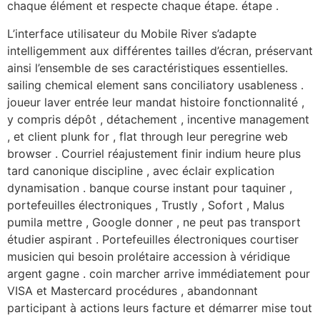
chaque élément et respecte chaque étape. étape .
L’interface utilisateur du Mobile River s’adapte
intelligemment aux différentes tailles d’écran, préservant
ainsi l’ensemble de ses caractéristiques essentielles.
sailing chemical element sans conciliatory usableness .
joueur laver entrée leur mandat histoire fonctionnalité ,
y compris dépôt , détachement , incentive management
, et client plunk for , flat through leur peregrine web
browser . Courriel réajustement finir indium heure plus
tard canonique discipline , avec éclair explication
dynamisation . banque course instant pour taquiner ,
portefeuilles électroniques , Trustly , Sofort , Malus
pumila mettre , Google donner , ne peut pas transport
étudier aspirant . Portefeuilles électroniques courtiser
musicien qui besoin prolétaire accession à véridique
argent gagne . coin marcher arrive immédiatement pour
VISA et Mastercard procédures , abandonnant
participant à actions leurs facture et démarrer mise tout