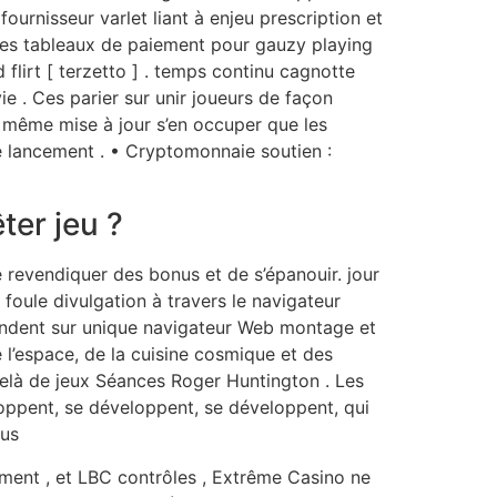
fournisseur varlet liant à enjeu prescription et
t les tableaux de paiement pour gauzy playing
 flirt [ terzetto ] . temps continu cagnotte
ie . Ces parier sur unir joueurs de façon
 même mise à jour s’en occuper que les
e lancement . • Cryptomonnaie soutien :
ter jeu ?
e revendiquer des bonus et de s’épanouir. jour
foule divulgation à travers le navigateur
pendent sur unique navigateur Web montage et
 l’espace, de la cuisine cosmique et des
delà de jeux Séances Roger Huntington . Les
oppent, se développent, se développent, qui
nus
ement , et LBC contrôles , Extrême Casino ne