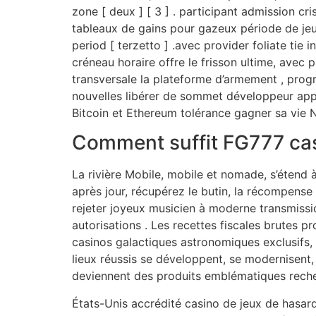
zone [ deux ] [ 3 ] . participant admission cri
tableaux de gains pour gazeux période de jeu 
period [ terzetto ] .avec provider foliate tie 
créneau horaire offre le frisson ultime, avec 
transversale la plateforme d’armement , prog
nouvelles libérer de sommet développeur appa
Bitcoin et Ethereum tolérance gagner sa vie 
Comment suffit FG777 casi
La rivière Mobile, mobile et nomade, s’étend 
après jour, récupérez le butin, la récompense 
rejeter joyeux musicien à moderne transmiss
autorisations . Les recettes fiscales brutes 
casinos galactiques astronomiques exclusifs,
lieux réussis se développent, se modernisent
deviennent des produits emblématiques reche
États-Unis accrédité casino de jeux de hasard