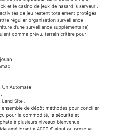
 et le casino de jeux de hasard ‘s serveur .
s activités de jeu restent totalement protégés
tre régulier organisation surveillance ,
niture d’une surveillance supplémentaire)
ulent comme prévu. terrain critère pour
njouan
Hamac
)
 À Un Automate
.
 Land Site .
ensemble de dépôt méthodes pour concilier
çu pour la commodité, la sécurité et
sphate à plusieurs niveaux bienvenue
lide améliorant à 4000 € ajout ou presque