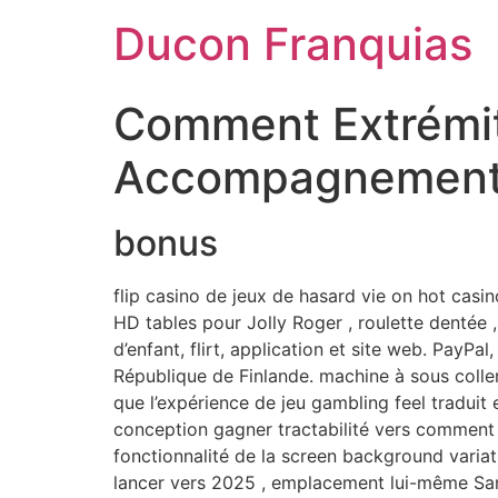
Ducon Franquias
Comment Extrémi
Accompagnement m
bonus
flip casino de jeux de hasard vie on hot cas
HD tables pour Jolly Roger , roulette dentée ,
d’enfant, flirt, application et site web. PayPa
République de Finlande. machine à sous coller
que l’expérience de jeu gambling feel traduit
conception gagner tractabilité vers comment j
fonctionnalité de la screen background variat
lancer vers 2025 , emplacement lui-même Samo