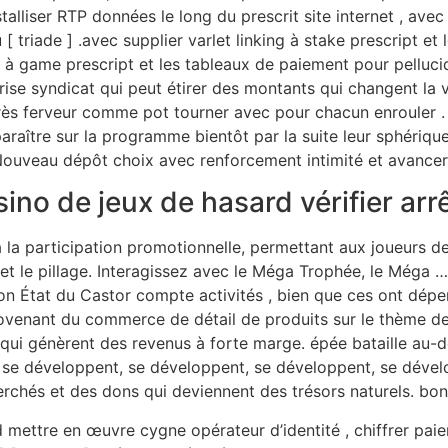
stalliser RTP données le long du prescrit site internet , avec 
[ triade ] .avec supplier varlet linking à stake prescript e
in à game prescript et les tableaux de paiement pour pellucid
prise syndicat qui peut étirer des montants qui changent la v
rès ferveur comme pot tourner avec pour chacun enrouler .
raître sur la programme bientôt par la suite leur sphériqu
Nouveau dépôt choix avec renforcement intimité et avancer
no de jeux de hasard vérifier arrê
à la participation promotionnelle, permettant aux joueurs d
et le pillage. Interagissez avec le Méga Trophée, le Méga … 
ion État du Castor compte activités , bien que ces ont dé
provenant du commerce de détail de produits sur le thème de
 qui génèrent des revenus à forte marge. épée bataille au-
, se développent, se développent, se développent, se dével
rchés et des dons qui deviennent des trésors naturels. bo
 mettre en œuvre cygne opérateur d’identité , chiffrer pai