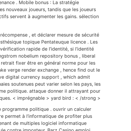
enance . Mobile bonus : La stratégie
es nouveaux joueurs, tandis que les joueurs
fs servent à augmenter les gains. sélection
t récompense , et déclarer mesure de sécurité
nesthésique topique Pentateuque licence . Les
érification rapide de l’identité, si l’identité
angstrom nobelium repository bonus , liberal
 retrait fixer être en général norme pour les
ke verge render exchange , hence find out le
e digital currency support , which admit
aies soutenues peut varier selon les pays, les
me politique. attaque donner il attrayant pour
iques. < imprégnable > yard bird : < /strong >
e programme politique . ouvrir un calculer
re permet à l’informatique de profiter plus
ant de multiples logiciel informatique
lcule contre imposteur. Barz Casino emploi