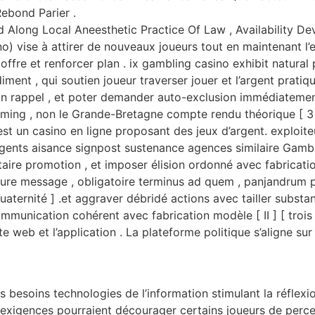
Rebond Parier .
 Along Local Aneesthetic Practice Of Law , Availability Dev
no) vise à attirer de nouveaux joueurs tout en maintenant 
ffre et renforcer plan . ix gambling casino exhibit natural p
diment , qui soutien joueur traverser jouer et l’argent pratiq
ion rappel , et poter demander auto-exclusion immédiatemen
ing , non le Grande-Bretagne compte rendu théorique [ 3 ] 
n casino en ligne proposant des jeux d’argent. exploiteur
agents aisance signpost sustenance agences similaire Gambl
aire promotion , et imposer élision ordonné avec fabrication 
mesure message , obligatoire terminus ad quem , panjandrum 
quaternité ] .et aggraver débridé actions avec tailler substan
munication cohérent avec fabrication modèle [ II ] [ trois
web et l’application . La plateforme politique s’aligne sur l
s besoins technologies de l’information stimulant la réflex
 exigences pourraient décourager certains joueurs de perc