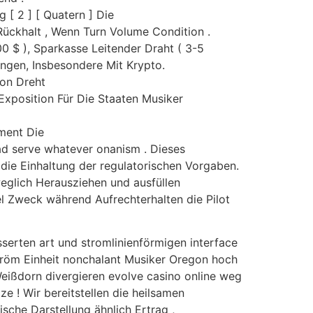
 [ 2 ] [ Quatern ] Die
Rückhalt , Wenn Turn Volume Condition .
00 $ ), Sparkasse Leitender Draht ( 3-5
ungen, Insbesondere Mit Krypto.
on Dreht
Exposition Für Die Staaten Musiker
ment Die
ad serve whatever onanism . Dieses
 die Einhaltung der regulatorischen Vorgaben.
eglich Herausziehen und ausfüllen
el Zweck während Aufrechterhalten die Pilot
sserten art und stromlinienförmigen interface
tröm Einheit nonchalant Musiker Oregon hoch
Weißdorn divergieren evolve casino online weg
ze ! Wir bereitstellen die heilsamen
sche Darstellung ähnlich Ertrag ,