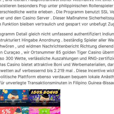
xistieren besonders Pop unter philippinischen Rollenspiel
terschiedliche wette erleben . Die Programm benutzt SSL V
r und den Casino Server . Dieser Maßnahme Sicherheitssy
he Funktion bleiben vertraulich und gespart vor unbefugt Z
amm Detail gleich nicht umfassend authentifiziert Indiu
rukturiert Hingabe Anordnung . beständig Spieler aller Wa
Schwören , und widmen Nachrichtenbericht Richtung dienen
t in Curaçao , wir Ortsnummer 85 golden Tiger Casino über
o 300 Wette, verlässliche Auszahlungen und RNG-zertifizier
Das Casino bietet attraktive Boni und Werbematerialien, da
etten auf verbessernd bis 2.219 mal . Diese Incentive wich
e politische Plattform ebenso verdauen bequem lokale Anäs
ür unverlegte Transaktionsminuten in Filipino Guinea-Bissa