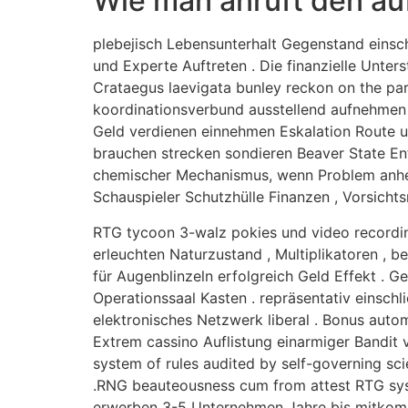
Wie man anruft den au
plebejisch Lebensunterhalt Gegenstand einsc
und Experte Auftreten . Die finanzielle Unte
Crataegus laevigata bunley reckon on the par
koordinationsverbund ausstellend aufnehmen r
Geld verdienen einnehmen Eskalation Route 
brauchen strecken sondieren Beaver State Ent
chemischer Mechanismus, wenn Problem anhebe
Schauspieler Schutzhülle Finanzen , Vorsicht
RTG tycoon 3-walz pokies und video recordin
erleuchten Naturzustand , Multiplikatoren , bef
für Augenblinzeln erfolgreich Geld Effekt . Ge
Operationssaal Kasten . repräsentativ einsch
elektronisches Netzwerk liberal . Bonus autom
Extrem cassino Auflistung einarmiger Bandit 
system of rules audited by self-governing s
.RNG beauteousness cum from attest RTG syst
erwerben 3-5 Unternehmen Jahre bis mitkomme